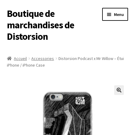
Boutique de
Aller
Aller
Menu
à
au
marchandises de
la
contenu
Distorsion
navigation
Boutique
Accueil
Accessories
Distorsion Podcast x Mr Willow – Étui
iPhone / iPhone Case
Mon compte
Commande
Panier
🔍