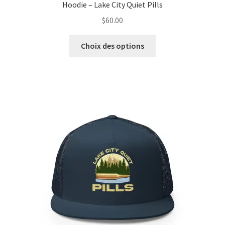
Hoodie – Lake City Quiet Pills
$
60.00
Ce
Choix des options
produit
a
plusieurs
variations.
Les
options
peuvent
être
choisies
sur
la
page
du
produit