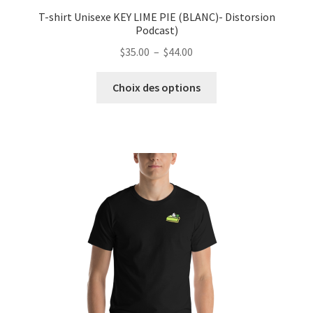
T-shirt Unisexe KEY LIME PIE (BLANC)- Distorsion
Podcast)
Plage
$
35.00
–
$
44.00
de
Ce
prix :
Choix des options
produit
$35.00
a
à
plusieurs
$44.00
variations.
Les
options
peuvent
être
choisies
sur
la
page
du