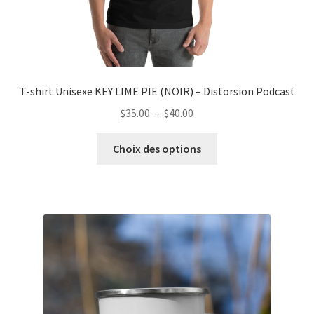
produit
T-shirt Unisexe KEY LIME PIE (NOIR) – Distorsion Podcast
Plage
$
35.00
–
$
40.00
de
Ce
prix :
Choix des options
produit
$35.00
a
à
plusieurs
$40.00
variations.
Les
options
peuvent
être
choisies