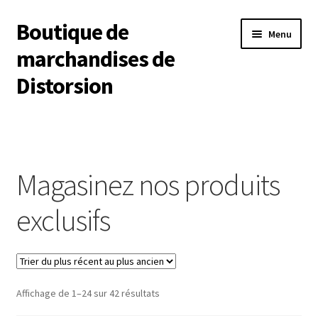
Boutique de
Aller
Aller
Menu
à
au
marchandises de
la
contenu
Distorsion
navigation
Boutique
Mon compte
Magasinez nos produits
Commande
exclusifs
Panier
Trié
Affichage de 1–24 sur 42 résultats
du