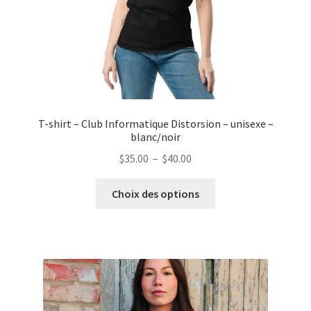
T-shirt – Club Informatique Distorsion – unisexe –
blanc/noir
Plage
$
35.00
–
$
40.00
de
Ce
prix :
Choix des options
produit
$35.00
a
à
plusieurs
$40.00
variations.
Les
options
peuvent