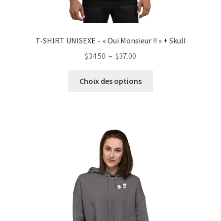
T-SHIRT UNISEXE – « Oui Monsieur !! » + Skull
Plage
$
34.50
–
$
37.00
de
Ce
prix :
Choix des options
produit
$34.50
a
à
plusieurs
$37.00
variations.
Les
options
peuvent
être
choisies
sur
la