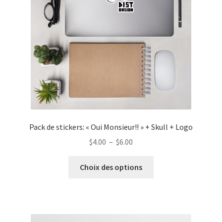
choisies
sur
la
page
du
produit
Pack de stickers: « Oui Monsieur!! » + Skull + Logo
Plage
$
4.00
–
$
6.00
de
Ce
prix :
Choix des options
produit
$4.00
a
à
plusieurs
$6.00
variations.