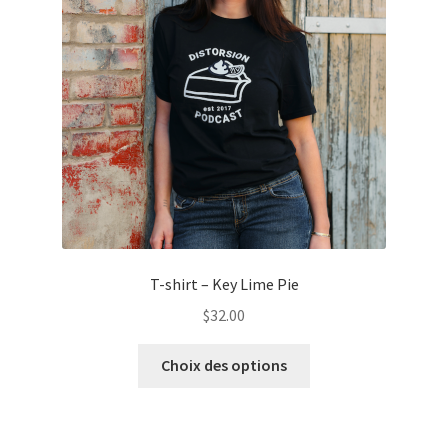
être
choisies
sur
la
page
du
produit
T-shirt – Key Lime Pie
$
32.00
Ce
Choix des options
produit
a
plusieurs