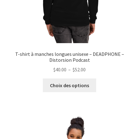
page
du
produit
T-shirt à manches longues unisexe – DEADPHONE –
Distorsion Podcast
Plage
$
40.00
–
$
52.00
de
Ce
prix :
Choix des options
produit
$40.00
a
à
plusieurs
$52.00
variations.
Les
options
peuvent