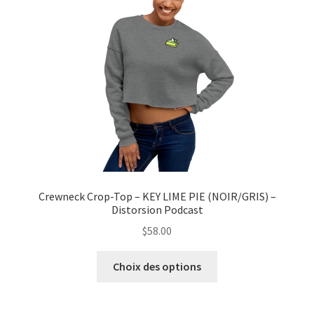
être
choisies
sur
la
page
du
produit
Crewneck Crop-Top – KEY LIME PIE (NOIR/GRIS) –
Distorsion Podcast
$
58.00
Ce
Choix des options
produit
a
plusieurs