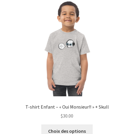
T-shirt Enfant – « Oui Monsieur!! » + Skull
$
30.00
Ce
Choix des options