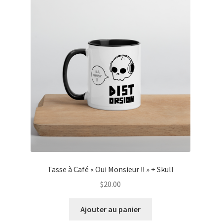
Les
options
peuvent
être
choisies
sur
la
page
du
produit
Tasse à Café « Oui Monsieur !! » + Skull
$
20.00
Ajouter au panier