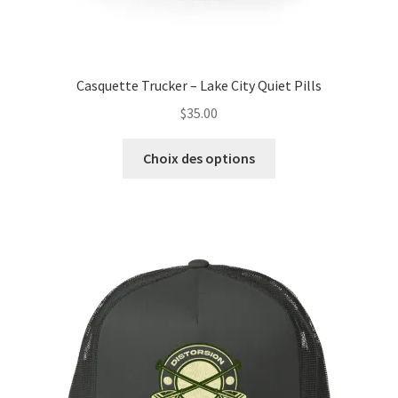
Casquette Trucker – Lake City Quiet Pills
$
35.00
Ce
Choix des options
produit
a
plusieurs
variations.
Les
options
peuvent
être
choisies
sur
la