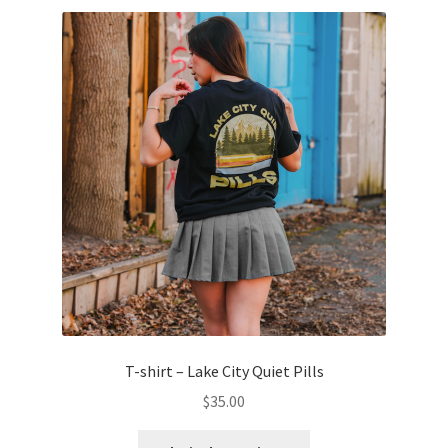
variations.
Les
options
peuvent
être
choisies
sur
la
page
du
produit
T-shirt – Lake City Quiet Pills
$
35.00
Ce