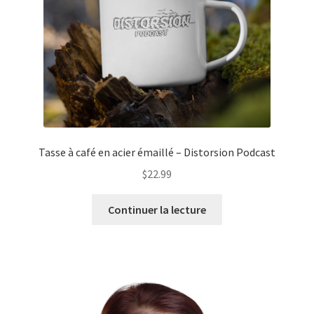
sur
la
page
du
produit
Tasse à café en acier émaillé – Distorsion Podcast
$
22.99
Continuer la lecture