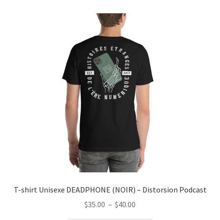
variations.
Les
options
peuvent
être
choisies
sur
la
page
du
produit
T-shirt Unisexe DEADPHONE (NOIR) – Distorsion Podcast
Plage
$
35.00
–
$
40.00
de