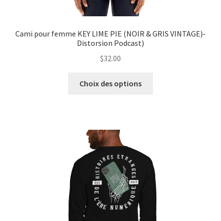
Cami pour femme KEY LIME PIE (NOIR & GRIS VINTAGE)-
Distorsion Podcast)
$
32.00
Ce
Choix des options
produit
a
plusieurs
variations.
Les
options
peuvent
être
choisies
sur
la