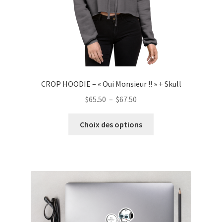
page
du
produit
CROP HOODIE – « Oui Monsieur !! » + Skull
Plage
$
65.50
–
$
67.50
de
Ce
prix :
Choix des options
produit
$65.50
a
à
plusieurs
$67.50
variations.
Les
options
peuvent
être