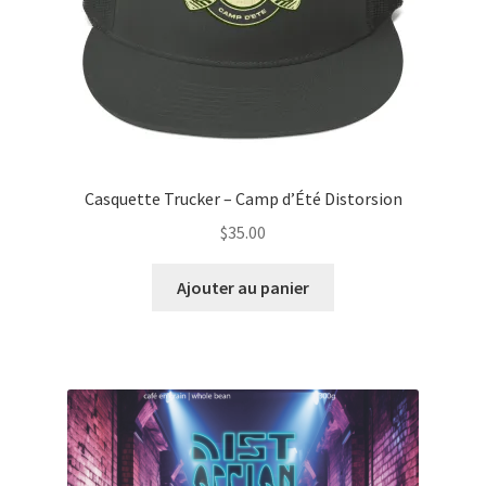
page
du
produit
Casquette Trucker – Camp d’Été Distorsion
$
35.00
Ajouter au panier